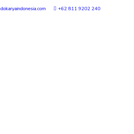
ndokaryaindonesia.com
+62 811 9202 240