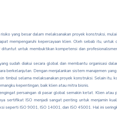
 risiko yang besar dalam melaksanakan proyek konstruksi, mulai
ang dapat mempengaruhi kepercayaan klien. Oleh sebab itu, untu
tor dituntut untuk membuktikan kompetensi dan profesionalis
nal yang sudah diakui secara global dan membantu organisasi da
ra berkelanjutan. Dengan menjalankan sistem manajemen yang b
in timbul selama melaksanakan proyek konstruksi. Selain itu, ko
mangku kepentingan, baik klien atau mitra bisnis.
mengingat persaingan di pasar global semakin ketat. Klien atau
nya sertifikat ISO menjadi sangat penting untuk menjamin kua
ksi seperti ISO 9001, ISO 14001, dan ISO 45001. Hal ini sering